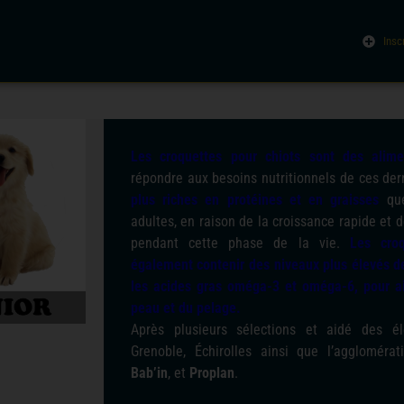
Insc
Les croquettes pour chiots sont des alime
répondre aux besoins nutritionnels de ces der
plus riches en protéines et en graisses
que
adultes, en raison de la croissance rapide et 
pendant cette phase de la vie.
Les cro
également contenir des niveaux plus élevés de
les acides gras oméga-3 et oméga-6, pour ai
peau et du pelage.
Après plusieurs sélections et aidé des él
Grenoble, Échirolles ainsi que l’aggloméra
Bab’in
, et
Proplan
.