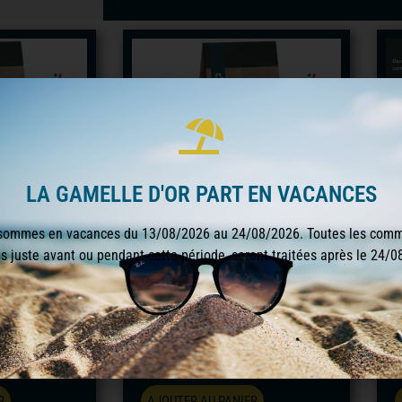
LA GAMELLE D'OR PART EN VACANCES
sommes en vacances du 13/08/2026 au 24/08/2026. Toutes les com
s juste avant ou pendant cette période, seront traitées après le 24/0
 CHIEN MAXI
BAB’IN SIGNATURE CHIEN RACE
B
ET 12KG
GEANTE JUNIOR POULET 12KG
ON
PROMOTION
,90
€
58,90
€
66,01
€
1
€
/kg
4,91
€
/kg
5,50
€
R
AJOUTER AU PANIER