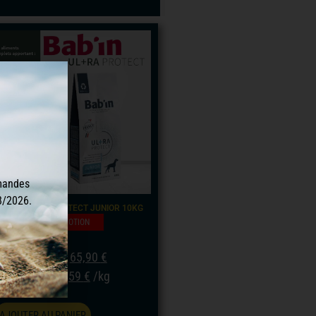
mandes
8/2026.
AB’IN ULTRA PROTECT JUNIOR 10KG
PROMOTION
65,90
€
79,36
€
6,59
€
/kg
7,94
€
AJOUTER AU PANIER