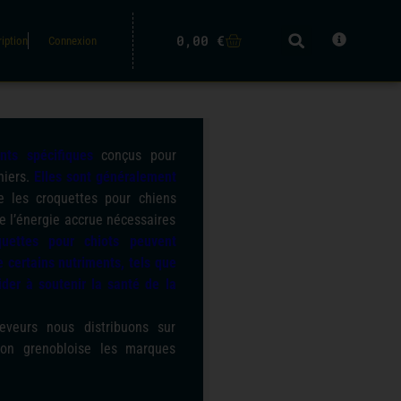
0,00
€
ription
Connexion
nts spécifiques
conçus pour
niers.
Elles sont généralement
 les croquettes pour chiens
de l’énergie accrue nécessaires
quettes pour chiots peuvent
 certains nutriments, tels que
der à soutenir la santé de la
eveurs nous distribuons sur
tion grenobloise les marques