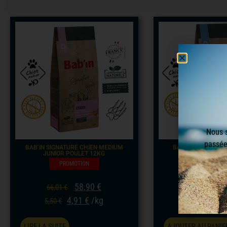
Nous 
passée
BAB’IN SIGNATURE CHIEN MEDIUM
BAB’IN SIGNATURE
JUNIOR POULET 12KG
JUNIOR POUL
PROMOTION
PROMOTI
58,90
€
58
66,01
€
66,01
€
4,91
€
/kg
4,9
5,50
€
5,50
€
LIRE LA SUITE
AJOUTER AU PANIE